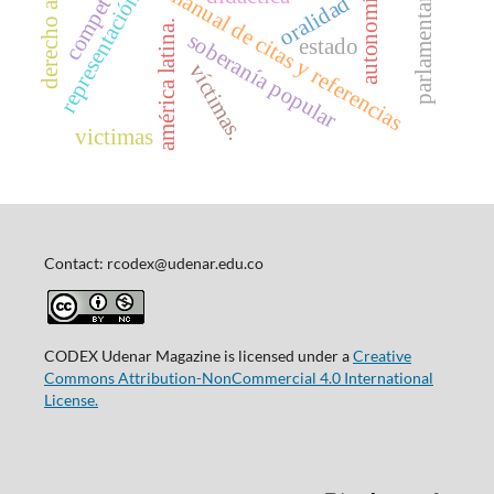
representación popular
derecho a la paz
competencias
parlamentarismo
manual de citas y referencias
autonomía.
oralidad
américa latina.
soberanía popular
estado
víctimas.
victimas
Contact: rcodex@udenar.edu.co
CODEX Udenar Magazine is licensed under a
Creative
Commons Attribution-NonCommercial 4.0 International
License.