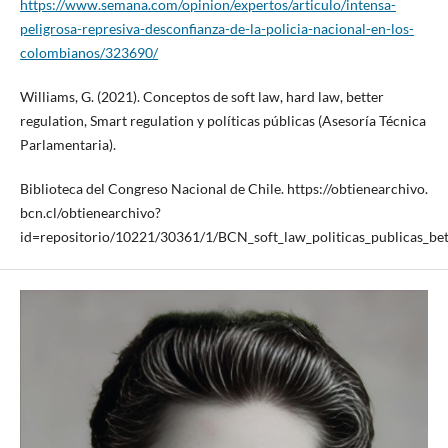
https://www.semana.com/opinion/expertos/articulo/intensa-
peligrosa-represiva-desconfianza-de-la-policia-nacional-en-los-
colombianos/323690/
Williams, G. (2021). Conceptos de soft law, hard law, better
regulation, Smart regulation y políticas públicas (Asesoría Técnica
Parlamentaria).
Biblioteca del Congreso Nacional de Chile. https://obtienearchivo.
bcn.cl/obtienearchivo?
id=repositorio/10221/30361/1/BCN_soft_law_politicas_publicas_bet