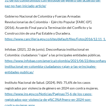
51-de-los-compromisos-con-enfoque-de-genero-del-acuerdo-de-
paz-no-han-iniciado-article/
Gobierno Nacional de Colombia y Fuerzas Armadas
Revolucionarias de Colombia – Ejército Popular [FARC-EP].
(2016). Acuerdo Final para la Terminación del Conflicto y la
Construcción de una Paz Estable y Duradera.
https://www.cancilleria.gov.co/sites/default/files/Fotos2016/12.11_
Infobae. (2021, 22 de junio). Desconfianza institucional en
Colombia: ciudadanos “rajan” a las principales entidades públicas.
https://www.infobae.com/america/colombia/2021/06/22/desconfian
institucional-en-colombia-ciudadanos-rajan-a-las-principales-
entidades-publicas/
Instituto Nacional de Salud. (2024). INS: 75,6% de los casos
registrados por violencia de género en 2024 son contra mujeres.
https://www.ins.gov.co/Noticias/Paginas/75,6-de-los-casos-
registrados-por-violencia-de-g%C3%A9nero-en-2024-son-
contra-mujeres.aspx