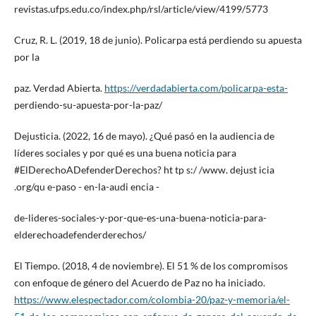
revistas.ufps.edu.co/index.php/rsl/article/view/4199/5773
Cruz, R. L. (2019, 18 de junio). Policarpa está perdiendo su apuesta
por la
paz. Verdad Abierta.
https://verdadabierta.com/policarpa-esta-
perdiendo-su-apuesta-por-la-paz/
Dejusticia. (2022, 16 de mayo). ¿Qué pasó en la audiencia de
líderes sociales y por qué es una buena noticia para
#ElDerechoADefenderDerechos? ht tp s:/ /www. dejust icia
.org/qu e-paso - en-la-audi encia -
de-lideres-sociales-y-por-que-es-una-buena-noticia-para-
elderechoadefenderderechos/
El Tiempo. (2018, 4 de noviembre). El 51 % de los compromisos
con enfoque de género del Acuerdo de Paz no ha iniciado.
https://www.elespectador.com/colombia-20/paz-y-memoria/el-