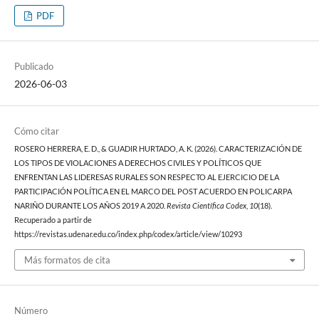
PDF
Publicado
2026-06-03
Cómo citar
ROSERO HERRERA, E. D., & GUADIR HURTADO, A. K. (2026). CARACTERIZACIÓN DE
LOS TIPOS DE VIOLACIONES A DERECHOS CIVILES Y POLÍTICOS QUE
ENFRENTAN LAS LIDERESAS RURALES SON RESPECTO AL EJERCICIO DE LA
PARTICIPACIÓN POLÍTICA EN EL MARCO DEL POST ACUERDO EN POLICARPA
NARIÑO DURANTE LOS AÑOS 2019 A 2020.
Revista Científica Codex
,
10
(18).
Recuperado a partir de
https://revistas.udenar.edu.co/index.php/codex/article/view/10293
Más formatos de cita
Número