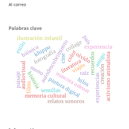
Al correo
Palabras clave
país
ilustración infantil
autodescubrimiento
collage
estilo
experiencia
khippu
biónica
fotografía
color
olvido
amigo
activismo animalista
recuerdos
cine
literatura
audiovisual
viajes
creación
mono
raíz
mascota udenar
historia
paisaje
experiencias
pintura digital
hilos
films
semillas
memoria cultural
relatos sonoros