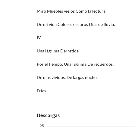
Miro Muebles viejos Como la lectura
De mi vida Colores oscuros Dias de lluvia.
IV
Una lágrima Derretida
Por el tiempo. Una lágrima De recuerdos,
De dias vividos, De largas noches
Frías.
Descargas