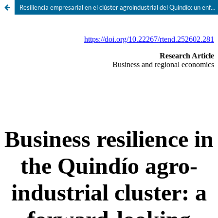
Resiliencia empresarial en el clúster agroindustrial del Quindío: un enfoque prospectivo basado en redes empresariales