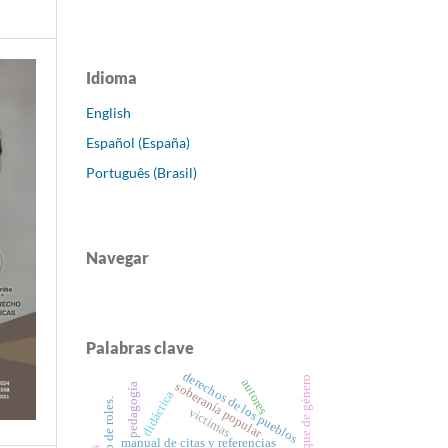
Idioma
English
Español (España)
Português (Brasil)
Navegar
Palabras clave
derechos de los pueblos
enfoque de género
autores
soberanía popular
pedagogía
didáctica
juego de roles.
victimas
manual de citas y referencias