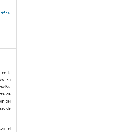
tífica
 de la
ica su
cación.
nte de
ión del
caso de
con el