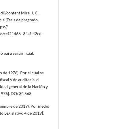
/content Mira, J. C.,
bia (Tesis de pregrado,
ps://
ams/ccf21d66- 34af-42cd-
ió para seguir igual.
 de 1976). Por el cual se
scal y de auditoría, el
lidad general de la Nación y
 1976]. DO: 34.568
tiembre de 2019). Por medio
to Legislativo 4 de 2019].