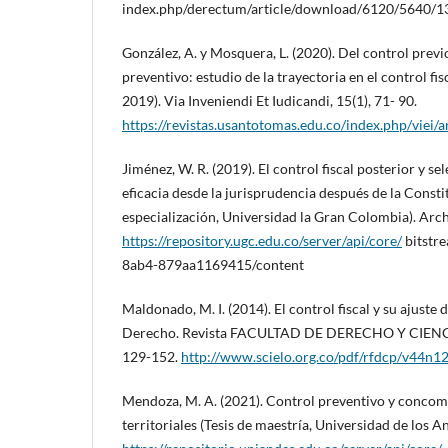
index.php/derectum/article/download/6120/5640/
González, A. y Mosquera, L. (2020). Del control previo
preventivo: estudio de la trayectoria en el control f
2019). Via Inveniendi Et Iudicandi, 15(1), 71- 90.
https://revistas.usantotomas.edu.co/index.php/viei/ar
Jiménez, W. R. (2019). El control fiscal posterior y s
eficacia desde la jurisprudencia después de la Consti
especialización, Universidad la Gran Colombia). Archi
https://repository.ugc.edu.co/server/api/core/
bitstr
8ab4-879aa1169415/content
Maldonado, M. I. (2014). El control fiscal y su ajuste 
Derecho. Revista FACULTAD DE DERECHO Y CIENCI
129-152.
http://www.scielo.org.co/pdf/rfdcp/v44n1
Mendoza, M. A. (2021). Control preventivo y concomi
territoriales (Tesis de maestría, Universidad de los An