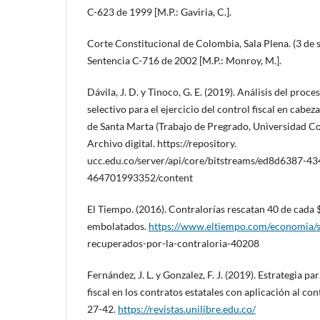
C-623 de 1999 [M.P.: Gaviria, C.].
Corte Constitucional de Colombia, Sala Plena. (3 de 
Sentencia C-716 de 2002 [M.P.: Monroy, M.].
Dávila, J. D. y Tinoco, G. E. (2019). Análisis del proc
selectivo para el ejercicio del control fiscal en cabeza
de Santa Marta (Trabajo de Pregrado, Universidad C
Archivo digital. https://repository.
ucc.edu.co/server/api/core/bitstreams/ed8d6387-43
464701993352/content
El Tiempo. (2016). Contralorías rescatan 40 de cada
embolatados.
https://www.eltiempo.com/economia/s
recuperados-por-la-contraloria-40208
Fernández, J. L. y Gonzalez, F. J. (2019). Estrategia p
fiscal en los contratos estatales con aplicación al co
27-42.
https://revistas.unilibre.edu.co/