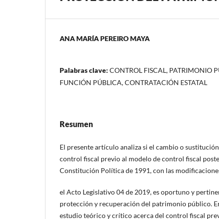
ANA MARÍA PEREIRO MAYA
Palabras clave:
CONTROL FISCAL, PATRIMONIO PÚ
FUNCIÓN PÚBLICA, CONTRATACIÓN ESTATAL
Resumen
El presente artículo analiza si el cambio o sustituci
control fiscal previo al modelo de control fiscal pos
Constitución Política de 1991, con las modificacione
el Acto Legislativo 04 de 2019, es oportuno y pertine
protección y recuperación del patrimonio público. En
estudio teórico y crítico acerca del control fiscal pre