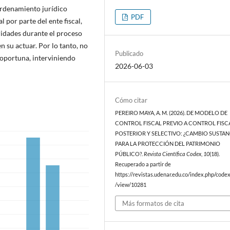
 ordenamiento jurídico
PDF
l por parte del ente fiscal,
aridades durante el proceso
en su actuar. Por lo tanto, no
Publicado
 oportuna, interviniendo
2026-06-03
Cómo citar
PEREIRO MAYA, A. M. (2026). DE MODELO DE
CONTROL FISCAL PREVIO A CONTROL FISC
POSTERIOR Y SELECTIVO: ¿CAMBIO SUSTAN
PARA LA PROTECCIÓN DEL PATRIMONIO
PÚBLICO?.
Revista Científica Codex
,
10
(18).
Recuperado a partir de
https://revistas.udenar.edu.co/index.php/codex
/view/10281
Más formatos de cita