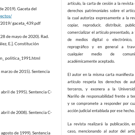
artículo, la carta de cesión a la revista
de 2019). Gaceta del
derechos patrimoniales sobre el artíc
yectos/
la cual autoriza expresamente a la re
2019/ gaceta_439.pdf
copiar, reproducir, distribuir, publi
comercializar el artículo presentado, a
 (28 de mayo de 2020). Rad.
de medios digital o electrónico, f
z, E.]. Constitución
reprográfico y en general a tra
cualquier medio de comunic
n_ politica_1991.html
académicamente aceptado.
e marzo de 2015). Sentencia
El autor en la misma carta manifiesta
artículo respeta los derechos de au
terceros, y exonera a la Universi
abril de 1995). Sentencia C-
Nariño de responsabilidad frente a te
y se compromete a responder por cua
acción judicial entablada por ese hecho.
abril de 2008). Sentencia C-
La revista realizará la publicación, 
caso, mencionando al autor del artíc
 agosto de 1999). Sentencia