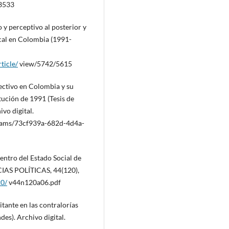
13533
 y perceptivo al posterior y
iscal en Colombia (1991-
ticle/
view/5742/5615
electivo en Colombia y su
tución de 1991 (Tesis de
vo digital.
eams/73cf939a-682d-4d4a-
dentro del Estado Social de
AS POLÍTICAS, 44(120),
20/
v44n120a06.pdf
tante en las contralorías
des). Archivo digital.