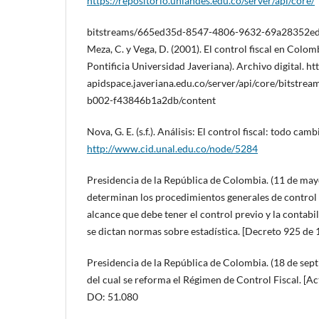
https://repositorio.uniandes.edu.co/server/api/core/
bitstreams/665ed35d-8547-4806-9632-69a28352edd0
Meza, C. y Vega, D. (2001). El control fiscal en Colom
Pontificia Universidad Javeriana). Archivo digital. htt
apidspace.javeriana.edu.co/server/api/core/bitstre
b002-f43846b1a2db/content
Nova, G. E. (s.f.). Análisis: El control fiscal: todo camb
http://www.cid.unal.edu.co/node/5284
Presidencia de la República de Colombia. (11 de mayo
determinan los procedimientos generales de control fi
alcance que debe tener el control previo y la contabi
se dictan normas sobre estadística. [Decreto 925 de
Presidencia de la República de Colombia. (18 de sep
del cual se reforma el Régimen de Control Fiscal. [Ac
DO: 51.080