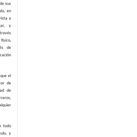
 de sus
ulo, en
vista a
car, y
 través
ísico,
vés de
ación
 que el
tor de
dad de
rceros,
lquier
en todo
ulo, y