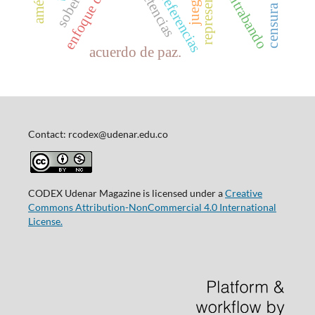
enfoque de género
competencias
contrabando
acuerdo de paz.
Contact: rcodex@udenar.edu.co
CODEX Udenar Magazine is licensed under a
Creative
Commons Attribution-NonCommercial 4.0 International
License.