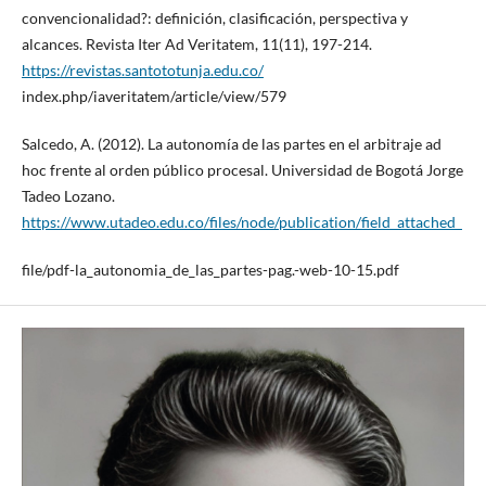
convencionalidad?: definición, clasificación, perspectiva y
alcances. Revista Iter Ad Veritatem, 11(11), 197-214.
https://revistas.santototunja.edu.co/
index.php/iaveritatem/article/view/579
Salcedo, A. (2012). La autonomía de las partes en el arbitraje ad
hoc frente al orden público procesal. Universidad de Bogotá Jorge
Tadeo Lozano.
https://www.utadeo.edu.co/files/node/publication/field_attached_
file/pdf-la_autonomia_de_las_partes-pag.-web-10-15.pdf