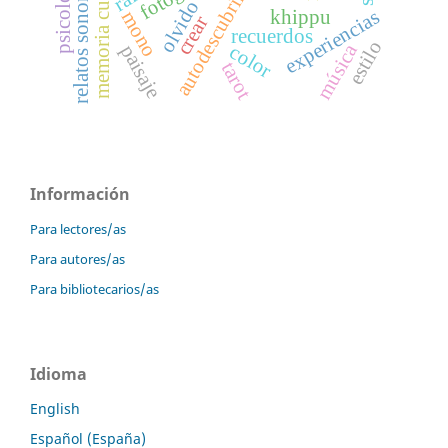
autodescubrimiento
memoria cultural
psicología
relatos sonoros
olvido
experiencias
khippu
mono
crear
recuerdos
estilo
música
color
paisaje
tarot
Información
Para lectores/as
Para autores/as
Para bibliotecarios/as
Idioma
English
Español (España)