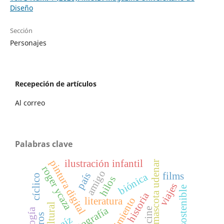
Diseño
Sección
Personajes
Recepeción de artículos
Al correo
Palabras clave
ilustración infantil
pintura digital
mascota udenar
roger ycaza
amigo
films
país
biónica
cíclico
hilos
viajes
sostenible
historia
literatura
fotografía
cine
raíz