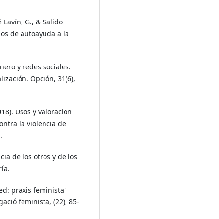
 Lavín, G., & Salido
pos de autoayuda a la
nero y redes sociales:
ización. Opción, 31(6),
018). Usos y valoración
ntra la violencia de
.
cia de los otros y de los
ía.
red: praxis feminista"
gació feminista, (22), 85-