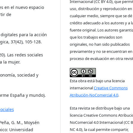
Internacional (CC BY 4.0), que permit
es en el nuevo espacio
uso, distribución y reproducción en
tir de
cualquier medio, siempre que se dé 
crédito adecuado a los autores y a l
fuente original. Los autores garanti
 digitales para la acción
que los trabajos enviados son
ica, 37(42), 105-128.
originales, no han sido publicados
previamente y no se encuentran en
20). Las redes sociales
proceso de evaluación en otra revist
a la mujer.
economía, sociedad y
Esta obra está bajo una licencia
internacional
Creative Commons
nforme España y mundo).
Atribución-NoComercial 4.0
.
Esta revista se distribuye bajo una
ociales
licencia Creative Commons Atribuci
 Peña, G. M., Moysén
NoComercial 4.0 Internacional (CC B
xico: Universidad
NC 4.0), la cual permite compartir,