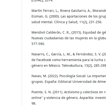
(CEPAL), 2014.
Martín Ferrari, L., Rivera Gaiztarro, A., Morandé
Eisman, G. (2000). Las aportaciones de los gru
salud mental. Clínica y Salud, 11(2), 231-256.
Mendivil Calderón, C. R., (2015). Equidad de gé
Nuevas ciudadanías de las mujeres en la global
577-590.
Navarro, C., García, L. M., & Fernández, S. V. (2
de Facebook como herramienta para la lucha co
género en México. Teknokultura, 15(2), 285-299
Navas, M. (2022). Psicología Social: La importan
grupos. España: Editorial Universidad de Almer
Puente, S. N. (2011). Activismo y colectivos en 
online" y violencia de género. Asparkía: investi
98.