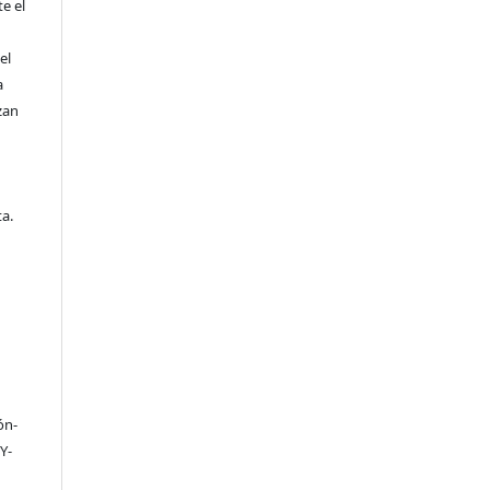
e el
el
a
zan
a.
ón-
Y-