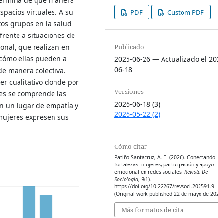
termina de qué manera
spacios virtuales. A su
PDF
Custom PDF
tos grupos en la salud
frente a situaciones de
Publicado
onal, que realizan en
 cómo ellas pueden a
2025-06-26 — Actualizado el 20
06-18
de manera colectiva.
er cualitativo donde por
Versiones
res se comprende las
2026-06-18 (3)
en un lugar de empatía y
2026-05-22 (2)
 mujeres expresen sus
Cómo citar
Patiño Santacruz, A. E. (2026). Conectando
fortalezas: mujeres, participación y apoyo
emocional en redes sociales.
Revista De
Sociología
,
9
(1).
https://doi.org/10.22267/revsoci.202591.9
(Original work published 22 de mayo de 20
Más formatos de cita