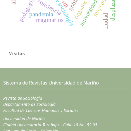
universidades públicas.
revista de sociología
desplazamiento
mayéutica
pedagogía
conciencia
sur
pandemia
ciudad
imaginarios
Visitas
Sistema de Revistas Universidad de Nariño
Revista de Sociología
Departamento de Sociología
Facultad de Ciencias Humanas y Sociales
Universidad de Nariño
Ciudad Universitaria Torobajo – Calle 18 No. 52-35
San Juan de Pasto – Colombia