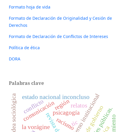
Formato hoja de vida
Formato de Declaración de Originalidad y Cesión de
Derechos
Formato de Declaración de Conflictos de Intereses
Política de ética
DORA
Palabras clave
gobierno institucional
aldea sociológica
estado nacional inconcluso
región
conflicto
comunicación
relatos
órganos de gobierno
psicagogía
racismo
tic
la vorágine