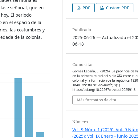
ades territoriales
clase señorial, que en
PDF
Custom PDF
hoy. El periodo
 en el espacio de la
Publicado
rios, las costumbres y
redada de la colonia.
2025-06-26 — Actualizado el 20
06-18
Cómo citar
Gómez España, E. (2026). La provincia de P
en la primera mitad del siglo XIX entre el 
colonial y la formación de la república 1820
1840.
Revista De Sociología
,
9
(1).
https://doi.org/10.22267/revsoci.202591.6
Más formatos de cita
Número
Vol. 9 Núm. 1 (2025): Vol. 9 Núm
(2025): Vol. IX Enero - junio 202