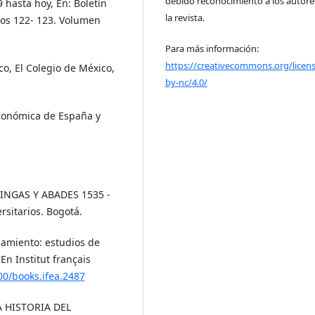
debido reconocimiento a los autore
 hasta hoy, En: Boletín
la revista.
os 122- 123. Volumen
Para más información:
https://creativecommons.org/licens
o, El Colegio de México,
by-nc/4.0/
 económica de España y
CINGAS Y ABADES 1535 -
rsitarios. Bogotá.
blamiento: estudios de
En Institut français
00/books.ifea.2487
A HISTORIA DEL