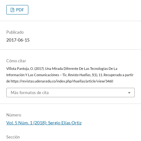
PDF
Publicado
2017-06-15
Cómo citar
Villota Pantoja, O. (2017). Una Mirada Diferente De Las Tecnologías De La
Información Y Las Comunicaciónes – Tic.
Revista Huellas
,
5
(1), 11. Recuperado a partir
de https://revistas.udenar.edu.co/index.php/rhuellas/article/view/3460
Más formatos de cita
Número
Vol. 5 Núm. 1 (2018): Sergio Elías Ortiz
Sección