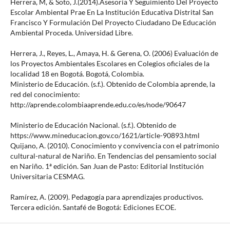
Herrera, M, & Soto, J.(2014).Asesoría Y Seguimiento Del Proyecto
Escolar Ambiental Prae En La Institución Educativa Distrital San
Francisco Y Formulación Del Proyecto Ciudadano De Educación
Ambiental Proceda. Universidad Libre.
Herrera, J., Reyes, L., Amaya, H. & Gerena, O. (2006) Evaluación de
los Proyectos Ambientales Escolares en Colegios oficiales de la
localidad 18 en Bogotá. Bogotá, Colombia.
Ministerio de Educación. (s.f.). Obtenido de Colombia aprende, la
red del conocimiento:
http://aprende.colombiaaprende.edu.co/es/node/90647
Ministerio de Educación Nacional. (s.f.). Obtenido de
https://www.mineducacion.gov.co/1621/article-90893.html
Quijano, A. (2010). Conocimiento y convivencia con el patrimonio
cultural-natural de Nariño. En Tendencias del pensamiento social
en Nariño. 1ª edición. San Juan de Pasto: Editorial Institución
Universitaria CESMAG.
Ramírez, A. (2009). Pedagogía para aprendizajes productivos.
Tercera edición. Santafé de Bogotá: Ediciones ECOE.