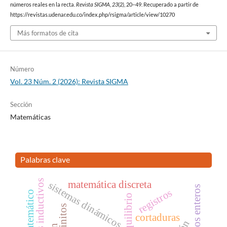
números reales en la recta.
Revista SIGMA
,
23
(2), 20–49. Recuperado a partir de
https://revistas.udenar.edu.co/index.php/rsigma/article/view/10270
Más formatos de cita
Número
Vol. 23 Núm. 2 (2026): Revista SIGMA
Sección
Matemáticas
Palabras clave
matemática discreta
sistemas dinámicos
números enteros
registros
reto matemático
cortaduras