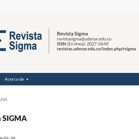
Acerca de
IGMA
ta SIGMA
6-05-30