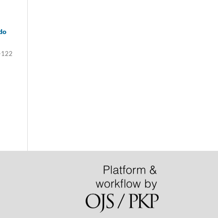
odo
-122