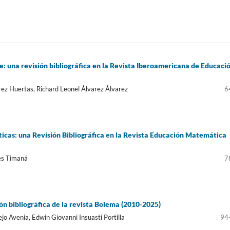
una revisión bibliográfica en la Revista Iberoamericana de Educaci
rez Huertas, Richard Leonel Álvarez Álvarez
6
icas: una Revisión Bibliográfica en la Revista Educación Matemática
és Timaná
7
n bibliográfica de la revista Bolema (2010-2025)
o Avenia, Edwin Giovanni Insuasti Portilla
94