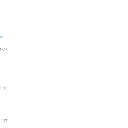
ón
4-77
8-93
-107