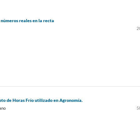
 números reales en la recta
2
pto de Horas Frío utilizado en Agronomía.
ano
5