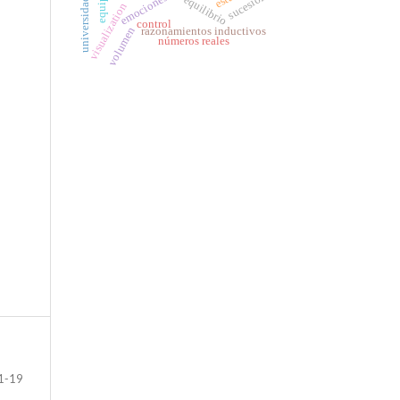
sucesiones
emociones
visualization
control
razonamientos inductivos
volumen
números reales
1-19