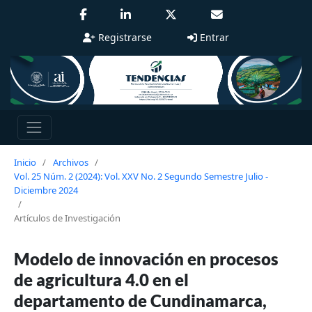
Registrarse
Entrar
Inicio
/
Archivos
/
Vol. 25 Núm. 2 (2024): Vol. XXV No. 2 Segundo Semestre Julio -
Diciembre 2024
/
Artículos de Investigación
Modelo de innovación en procesos
de agricultura 4.0 en el
departamento de Cundinamarca,