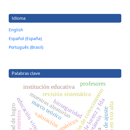
Idioma
English
Español (España)
Português (Brasil)
Palabras clave
profesores
institución educativa
gestión de conocimiento
muestras aleatorias
revisión sistemática
educación virtual
curvas de lorenz y fda
bioseguridad
marco teórico
lectura en voz alta
necesidad de logro
modelos de ajuste
acontecimientos
valoración
metátesis