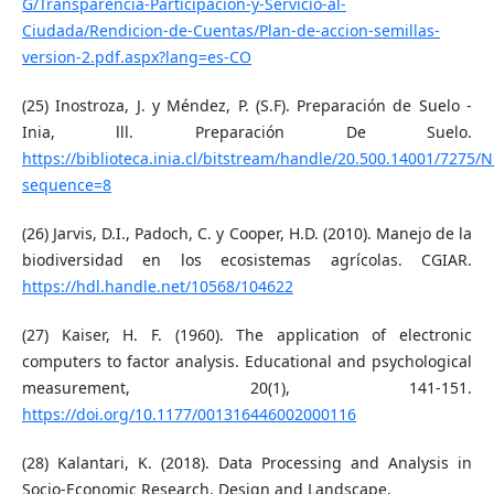
G/Transparencia-Participacion-y-Servicio-al-
Ciudada/Rendicion-de-Cuentas/Plan-de-accion-semillas-
version-2.pdf.aspx?lang=es-CO
(25) Inostroza, J. y Méndez, P. (S.F). Preparación de Suelo -
Inia, lll. Preparación De Suelo.
https://biblioteca.inia.cl/bitstream/handle/20.500.14001/7275/
sequence=8
(26) Jarvis, D.I., Padoch, C. y Cooper, H.D. (2010). Manejo de la
biodiversidad en los ecosistemas agrícolas. CGIAR.
https://hdl.handle.net/10568/104622
(27) Kaiser, H. F. (1960). The application of electronic
computers to factor analysis. Educational and psychological
measurement, 20(1), 141-151.
https://doi.org/10.1177/001316446002000116
(28) Kalantari, K. (2018). Data Processing and Analysis in
Socio-Economic Research. Design and Landscape.