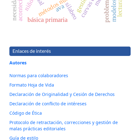
métodos numéricos
niños
problema
silabeo
ava
básica primaria
Enlaces de interés
Autores
Normas para colaboradores
Formato Hoja de Vida
Declaración de Originalidad y Cesión de Derechos
Declaración de conflicto de intéreses
Código de Ética
Protocolo de retractación, correcciones y gestión de
malas prácticas editoriales
Guía de estilo