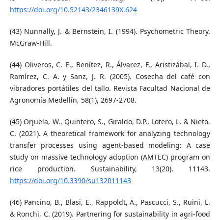
https://doi.org/10.52143/2346139X.624
(43) Nunnally, J. & Bernstein, I. (1994). Psychometric Theory.
McGraw-Hill.
(44) Oliveros, C. E., Benítez, R., Álvarez, F., Aristizábal, I. D.,
Ramírez, C. A. y Sanz, J. R. (2005). Cosecha del café con
vibradores portátiles del tallo. Revista Facultad Nacional de
Agronomía Medellín, 58(1), 2697-2708.
(45) Orjuela, W., Quintero, S., Giraldo, D.P., Lotero, L. & Nieto,
C. (2021). A theoretical framework for analyzing technology
transfer processes using agent-based modeling: A case
study on massive technology adoption (AMTEC) program on
rice production. Sustainability, 13(20), 11143.
https://doi.org/10.3390/su132011143
(46) Pancino, B., Blasi, E., Rappoldt, A., Pascucci, S., Ruini, L.
& Ronchi, C. (2019). Partnering for sustainability in agri-food