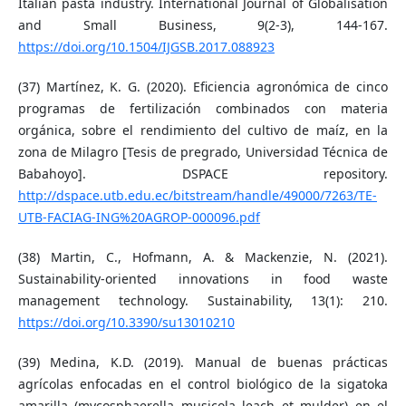
Italian pasta industry. International Journal of Globalisation
and Small Business, 9(2-3), 144-167.
https://doi.org/10.1504/IJGSB.2017.088923
(37) Martínez, K. G. (2020). Eficiencia agronómica de cinco
programas de fertilización combinados con materia
orgánica, sobre el rendimiento del cultivo de maíz, en la
zona de Milagro [Tesis de pregrado, Universidad Técnica de
Babahoyo]. DSPACE repository.
http://dspace.utb.edu.ec/bitstream/handle/49000/7263/TE-
UTB-FACIAG-ING%20AGROP-000096.pdf
(38) Martin, C., Hofmann, A. & Mackenzie, N. (2021).
Sustainability-oriented innovations in food waste
management technology. Sustainability, 13(1): 210.
https://doi.org/10.3390/su13010210
(39) Medina, K.D. (2019). Manual de buenas prácticas
agrícolas enfocadas en el control biológico de la sigatoka
amarilla (mycosphaerella musicola leach et mulder) en el