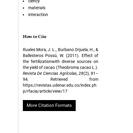
ciency
materials
interaction
How to Cite
Ruales Mora, J. L., Burbano Orjuela, H., &
Ballesteros Possú, W. (2011). Effect of
the fertilizationwith diverse sources on
the yield of cacao (Theobroma cacao L.).
Revista De Ciencias Agrícolas
,
28
(2), 81–
94. Retrieved from
https://revistas.udenar.edu.co/index.ph
p/rfacia/article/view/17
More Citation Formats