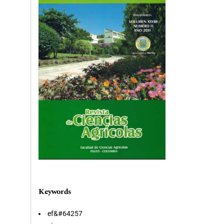
Keywords
ef&#64257