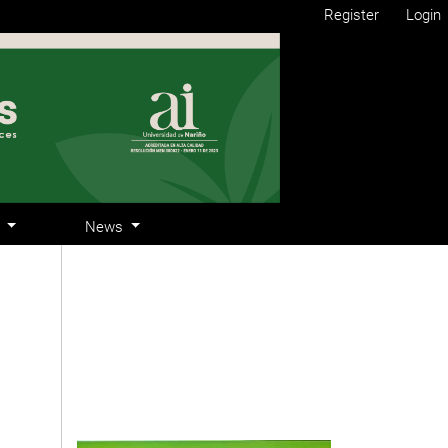
Register
Login
s
News
Cover image