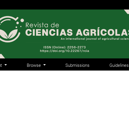
ut
Browse
Submissions
Guideline