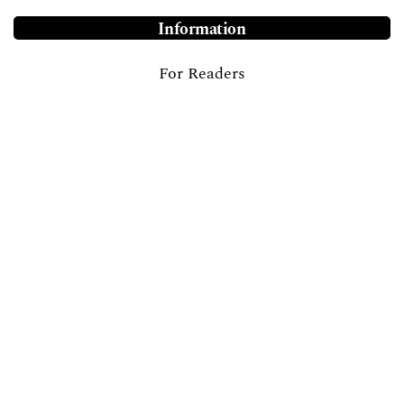
Information
For Readers
For Authors
For Librarians
Browse