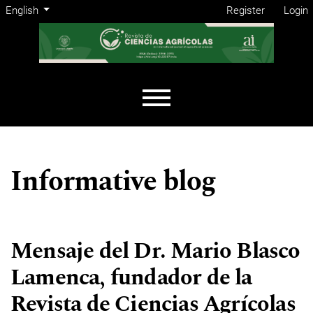
Admin menu
Skip to main navigation menu
Skip to main content
Skip to site footer
Change the language. The current language is:
English
Register
Login
Main menu
Informative blog
Mensaje del Dr. Mario Blasco
Lamenca, fundador de la
Revista de Ciencias Agrícolas