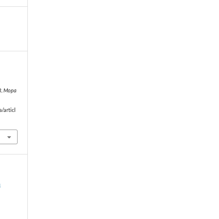
R.
Mopa
/articl
a