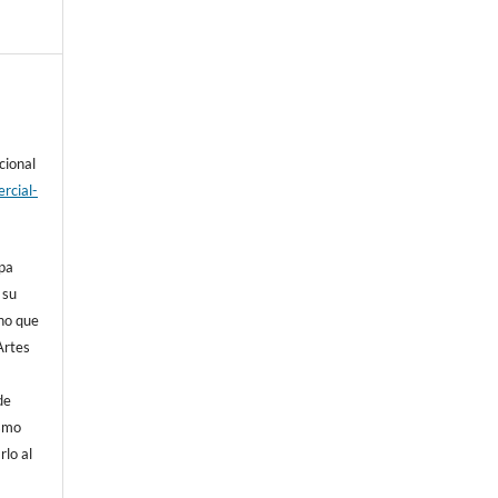
cional
rcial-
opa
 su
cho que
Artes
de
ismo
rlo al