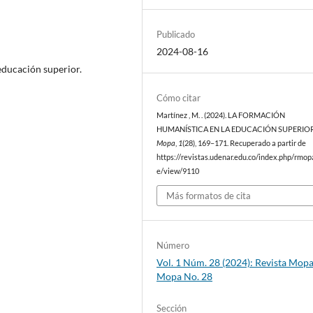
Publicado
2024-08-16
educación superior.
Cómo citar
Martínez , M. . (2024). LA FORMACIÓN
HUMANÍSTICA EN LA EDUCACIÓN SUPERIO
Mopa
,
1
(28), 169–171. Recuperado a partir de
https://revistas.udenar.edu.co/index.php/rmopa
e/view/9110
Más formatos de cita
Número
Vol. 1 Núm. 28 (2024): Revista Mop
Mopa No. 28
Sección