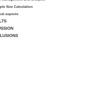
le Size Calculation
cal aspects
LTS
USSION
LUSIONS