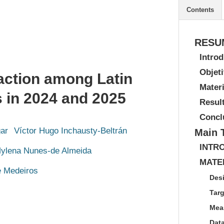
Contents
RESU
Intro
Objet
faction among Latin
Mater
s in 2024 and 2025
Resul
Concl
ar
Víctor Hugo Inchausty-Beltrán
Main 
INTR
ylena Nunes-de Almeida
MATE
 Medeiros
Des
Tar
Mea
Dat