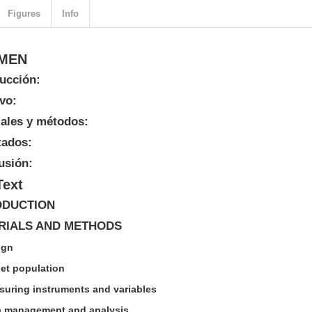
Figures
Info
MEN
ducción:
ivo:
iales y métodos:
tados:
usión:
Text
ODUCTION
RIALS AND METHODS
ign
get population
suring instruments and variables
a management and analysis