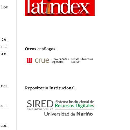
 Los
e On
r la
Otros catálogos:
ra el
tica
Repositorio Institucional
res,
 con