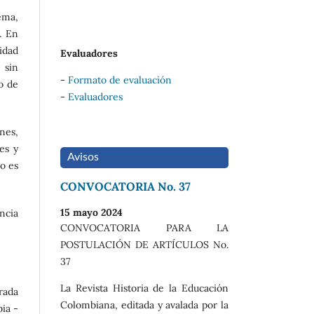
ema,
. En
tidad
Evaluadores
 sin
-
Formato de evaluación
o de
-
Evaluadores
nes,
es y
Avisos
o es
CONVOCATORIA No. 37
15 mayo 2024
ancia
CONVOCATORIA PARA LA
POSTULACIÓN DE ARTÍCULOS No.
37
La Revista Historia de la Educación
trada
Colombiana, editada y avalada por la
ia -