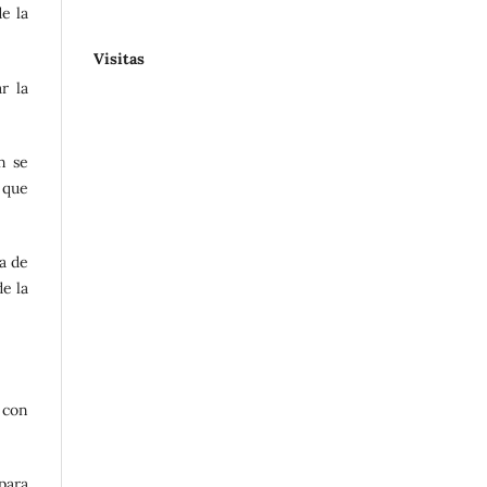
e la
Visitas
r la
n se
 que
ia de
e la
o con
para