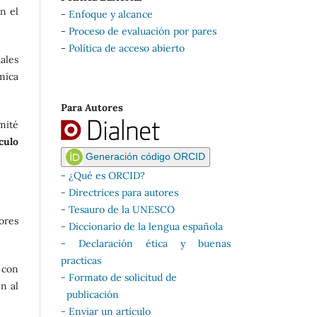
n el
-
Enfoque y alcance
-
Proceso de evaluación por pares
-
Política de acceso abierto
uales
mica
Para Autores
mité
culo
Generación código ORCID
- ¿Qué es ORCID?
- Directrices para autores
-
Tesauro de la UNESCO
ores
-
Diccionario de la lengua española
-
Declaración ética y buenas
practicas
 con
-
Formato de solicitud de
n al
publicación
-
Enviar un artículo