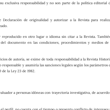
u exclusiva responsabilidad y no son parte de la política editorial d
Declaración de originalidad y autorizar a la Revista para realiza
zado.
 reproducido en otro lugar o idioma sin citar a la Revista. Tambié
ón del documento en las condiciones, procedimientos y medios de
vicios de autoría, se exime de toda responsabilidad a la Revista Histor
o responsable y asumiría las sanciones legales según los parámetros d
0 de la Ley 23 de 1982.
 evaluador a personas idóneas con trayectoria investigativa, de acuerd
l perfil, no cuenta con el tiempo o presenta conflicto de intereses 