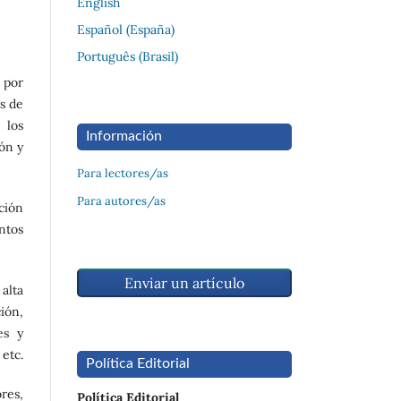
English
Español (España)
Português (Brasil)
 por
s de
 los
Información
ión y
Para lectores/as
Para autores/as
ción
ntos
Enviar un artículo
alta
ción,
es y
etc.
Política Editorial
res,
Política Editorial