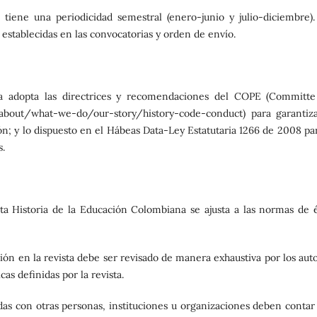
tiene una periodicidad semestral (enero-junio y julio-diciembre).
 establecidas en las convocatorias y orden de envío.
na adopta las directrices y recomendaciones del COPE (Committ
rg/about/what-we-do/our-story/history-code-conduct) para garantiza
ión; y lo dispuesto en el Hábeas Data-Ley Estatutaria 1266 de 2008 pa
s.
ta Historia de la Educación Colombiana se ajusta a las normas de é
ión en la revista debe ser revisado de manera exhaustiva por los auto
as definidas por la revista.
adas con otras personas, instituciones u organizaciones deben contar