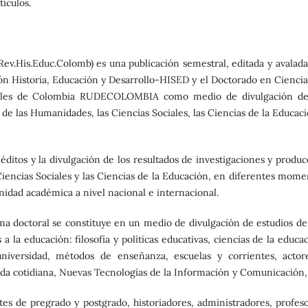
tículos.
Rev.His.Educ.Colomb) es una publicación semestral, editada y avalada
ión Historia, Educación y Desarrollo-HISED y el Doctorado en Ciencia
atales de Colombia RUDECOLOMBIA como medio de divulgación de
 de las Humanidades, las Ciencias Sociales, las Ciencias de la Educac
éditos y la divulgación de los resultados de investigaciones y produc
Ciencias Sociales y las Ciencias de la Educación, en diferentes mome
unidad académica a nivel nacional e internacional.
ma doctoral se constituye en un medio de divulgación de estudios de 
 la educación: filosofía y políticas educativas, ciencias de la educa
a universidad, métodos de enseñanza, escuelas y corrientes, actor
vida cotidiana, Nuevas Tecnologías de la Información y Comunicación, 
tes de pregrado y postgrado, historiadores, administradores, profeso