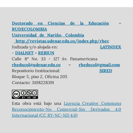
Doctorado en Ciencias de la Educación
-
RUDECOLOMBIA
Universidad de Nariño, Colombia
http://revistas.udenar.edu.co/index.php/rhec
Indizada y/o alojada en:
LATINDEX
-
DIALNET
-
REBIUN
Calle 8ª No. 33 - 127 Av. Panamericana
rheducol@udenar.edu.co
-
rheducol@gmail.com
Repositorio Institucional:
SIRED
Bloque 5, piso 2, Oficina 205
Contacto: 3108228391
Esta obra está bajo una
Licencia Creative Commons
Reconocimiento-No Comercial-Sin Derivados 4.0
Internacional (CC BY-NC-ND 4.0)