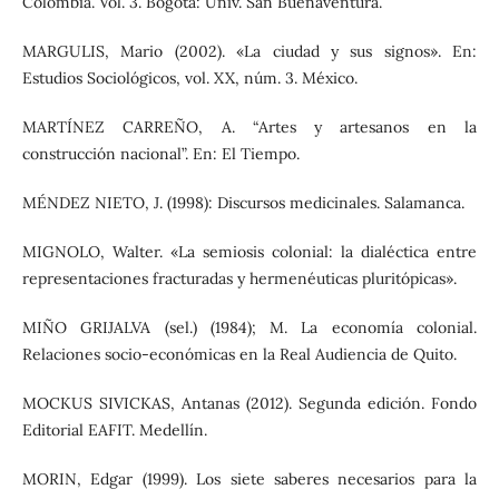
Colombia. Vol. 3. Bogotá: Univ. San Buenaventura.
MARGULIS, Mario (2002). «La ciudad y sus signos». En:
Estudios Sociológicos, vol. XX, núm. 3. México.
MARTÍNEZ CARREÑO, A. “Artes y artesanos en la
construcción nacional”. En: El Tiempo.
MÉNDEZ NIETO, J. (1998): Discursos medicinales. Salamanca.
MIGNOLO, Walter. «La semiosis colonial: la dialéctica entre
representaciones fracturadas y hermenéuticas pluritópicas».
MIÑO GRIJALVA (sel.) (1984); M. La economía colonial.
Relaciones socio-económicas en la Real Audiencia de Quito.
MOCKUS SIVICKAS, Antanas (2012). Segunda edición. Fondo
Editorial EAFIT. Medellín.
MORIN, Edgar (1999). Los siete saberes necesarios para la