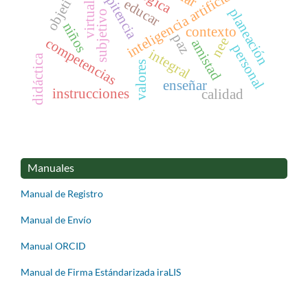
objetivo
repitencia
inteligencia artificial
virtuales
educar
planeación
subjetivo
niños
contexto
paz
nee
competencias
amistad
personal
integral
didáctica
valores
enseñar
instrucciones
calidad
Manuales
Manual de Registro
Manual de Envío
Manual ORCID
Manual de Firma Estándarizada iraLIS