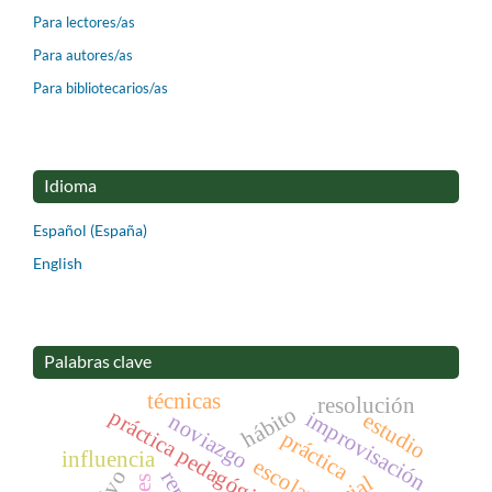
Para lectores/as
Para autores/as
Para bibliotecarios/as
Idioma
Español (España)
English
Palabras clave
técnicas
resolución
hábito
práctica pedagógica
improvisación
estudio
noviazgo
práctica
influencia
escolar